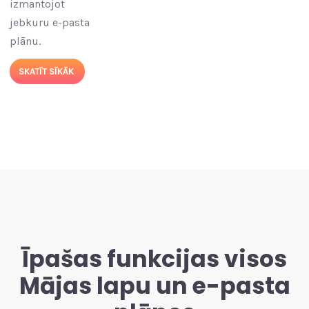
izmantojot
jebkuru e-pasta
plānu.
SKATĪT SĪKĀK
Īpašas funkcijas visos
Mājas lapu un e-pasta