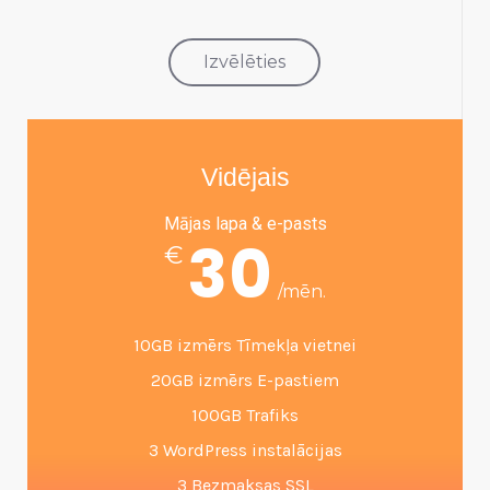
Izvēlēties
Vidējais
Mājas lapa & e-pasts
30
€
/mēn.
10GB izmērs Tīmekļa vietnei
20GB izmērs E-pastiem
100GB Trafiks
3 WordPress instalācijas
3 Bezmaksas SSL