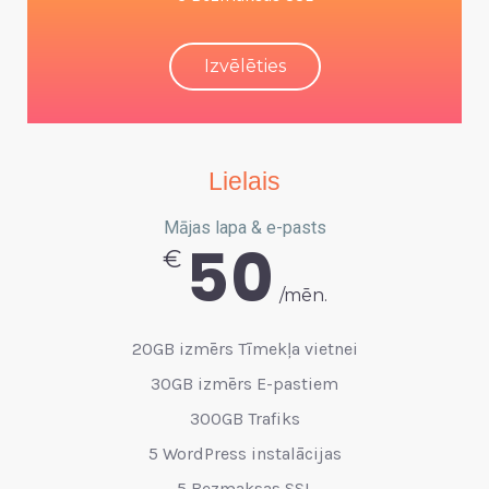
Izvēlēties
Lielais
Mājas lapa & e-pasts
50
€
/mēn.
20GB izmērs Tīmekļa vietnei
30GB izmērs E-pastiem
300GB Trafiks
5 WordPress instalācijas
5 Bezmaksas SSL