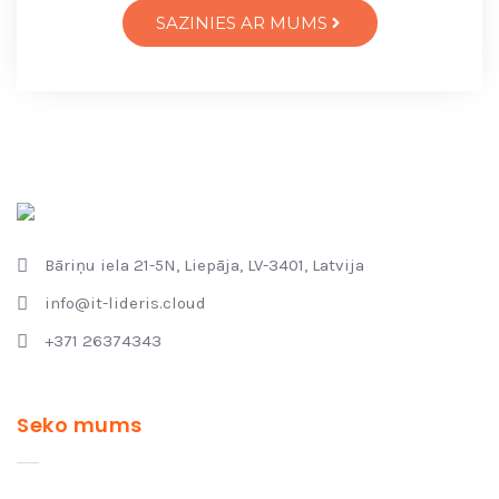
SAZINIES AR MUMS
Bāriņu iela 21-5N, Liepāja, LV-3401, Latvija
info@it-lideris.cloud
+371 26374343
Seko mums