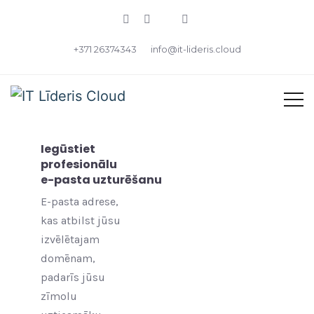
+371 26374343
info@it-lideris.cloud
Iegūstiet
profesionālu
e-pasta uzturēšanu
E-pasta adrese,
kas atbilst jūsu
izvēlētajam
domēnam,
padarīs jūsu
zīmolu