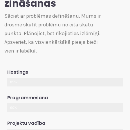
zināšanas
Sāciet ar problēmas definēšanu. Mums ir
drosme skatīt problēmu no cita skatu
punkta. Plānojiet, bet rīkojieties izlēmīgi.
Apsveriet, ka visvienkāršākā pieeja bieži
vien ir labākā.
Hostings
85%
Programmēšana
90%
Projektu vadība