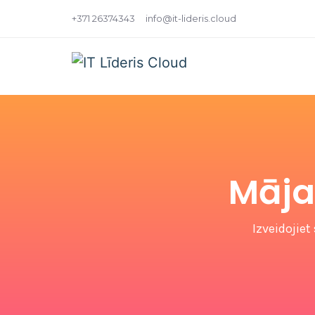
+371 26374343
info@it-lideris.cloud
Māja
Izveidojiet