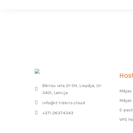
Hos
Bāriņu iela 21-5N, Liepāja, LV-
Mājas 
3401, Latvija
Mājas 
info@it-lideris.cloud
E-past
+371 26374343
VPS h