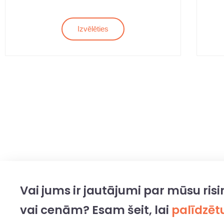
Izvēlēties
Vai jums ir jautājumi par mūsu ri
vai cenām? Esam šeit, lai
palīdzēt