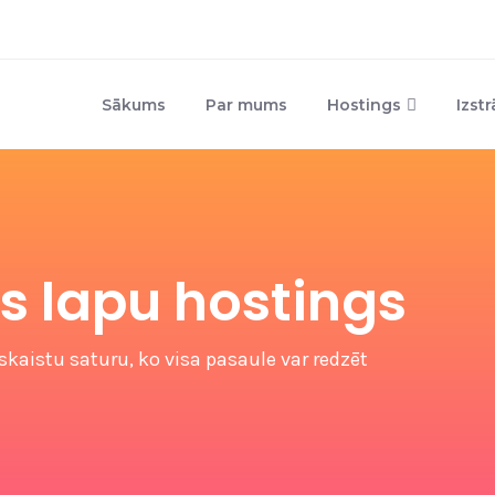
Sākums
Par mums
Hostings
Izst
s lapu hostings
 skaistu saturu, ko visa pasaule var redzēt