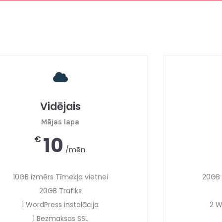
Vidējais
Mājas lapa
10
€
/mēn.
20GB 
10GB izmērs Tīmekļa vietnei
20GB Trafiks
2 W
1 WordPress instalācija
1 Bezmaksas SSL