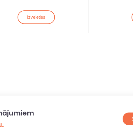
Izvēlēties
sinājumiem
u.