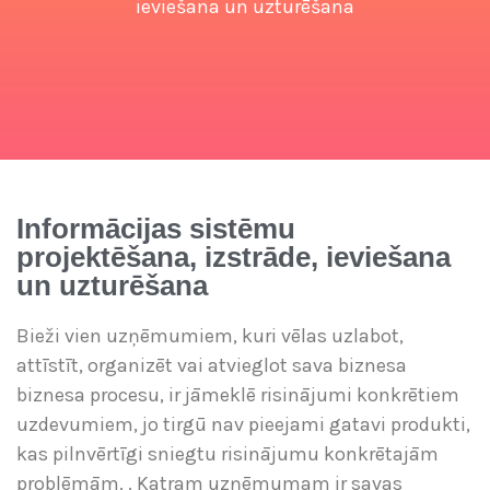
ieviešana un uzturēšana
Informācijas sistēmu
projektēšana, izstrāde, ieviešana
un uzturēšana
Bieži vien uzņēmumiem, kuri vēlas uzlabot,
attīstīt, organizēt vai atvieglot sava biznesa
biznesa procesu, ir jāmeklē risinājumi konkrētiem
uzdevumiem, jo tirgū nav pieejami gatavi produkti,
kas pilnvērtīgi sniegtu risinājumu konkrētajām
problēmām. . Katram uzņēmumam ir savas