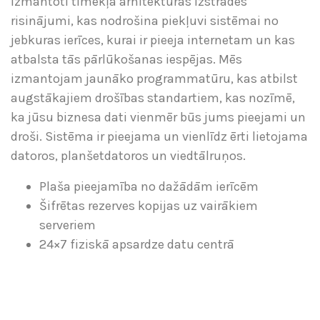
izmantoti tīmekļa arhitektūras izstrādes
risinājumi, kas nodrošina piekļuvi sistēmai no
jebkuras ierīces, kurai ir pieeja internetam un kas
atbalsta tās pārlūkošanas iespējas. Mēs
izmantojam jaunāko programmatūru, kas atbilst
augstākajiem drošības standartiem, kas nozīmē,
ka jūsu biznesa dati vienmēr būs jums pieejami un
droši. Sistēma ir pieejama un vienlīdz ērti lietojama
datoros, planšetdatoros un viedtālruņos.
Plaša pieejamība no dažādām ierīcēm
Šifrētas rezerves kopijas uz vairākiem
serveriem
24×7 fiziskā apsardze datu centrā