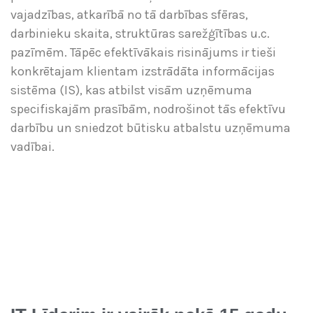
vajadzības, atkarībā no tā darbības sfēras,
darbinieku skaita, struktūras sarežģītības u.c.
pazīmēm. Tāpēc efektīvākais risinājums ir tieši
konkrētajam klientam izstrādāta informācijas
sistēma (IS), kas atbilst visām uzņēmuma
specifiskajām prasībām, nodrošinot tās efektīvu
darbību un sniedzot būtisku atbalstu uzņēmuma
vadībai.